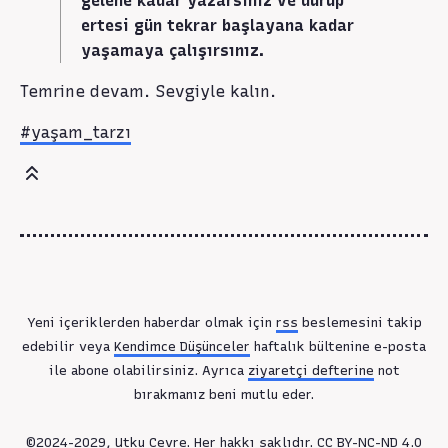
gelene kadar yazarsınız ve durup
ertesi gün tekrar başlayana kadar
yaşamaya çalışırsınız.
Temrine devam. Sevgiyle kalın.
#yaşam_tarzı
Yeni içeriklerden haberdar olmak için
rss
beslemesini takip
edebilir veya
Kendimce Düşünceler
haftalık bültenine e-posta
ile abone olabilirsiniz. Ayrıca
ziyaretçi defterine
not
bırakmanız beni mutlu eder.
©2024-2029, Utku Cevre. Her hakkı saklıdır.
CC BY-NC-ND 4.0