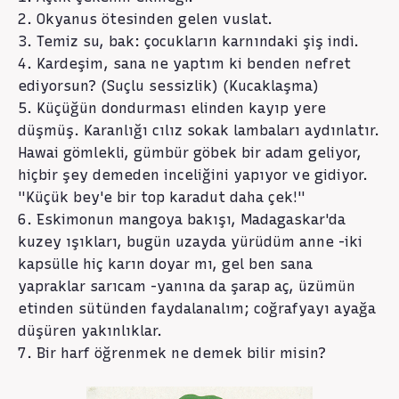
2. Okyanus ötesinden gelen vuslat.
3. Temiz su, bak: çocukların karnındaki şiş indi.
4. Kardeşim, sana ne yaptım ki benden nefret
ediyorsun? (Suçlu sessizlik) (Kucaklaşma)
5. Küçüğün dondurması elinden kayıp yere
düşmüş. Karanlığı cılız sokak lambaları aydınlatır.
Hawai gömlekli, gümbür göbek bir adam geliyor,
hiçbir şey demeden inceliğini yapıyor ve gidiyor.
"Küçük bey'e bir top karadut daha çek!"
6. Eskimonun mangoya bakışı, Madagaskar'da
kuzey ışıkları, bugün uzayda yürüdüm anne -iki
kapsülle hiç karın doyar mı, gel ben sana
yapraklar sarıcam -yanına da şarap aç, üzümün
etinden sütünden faydalanalım; coğrafyayı ayağa
düşüren yakınlıklar.
7. Bir harf öğrenmek ne demek bilir misin?